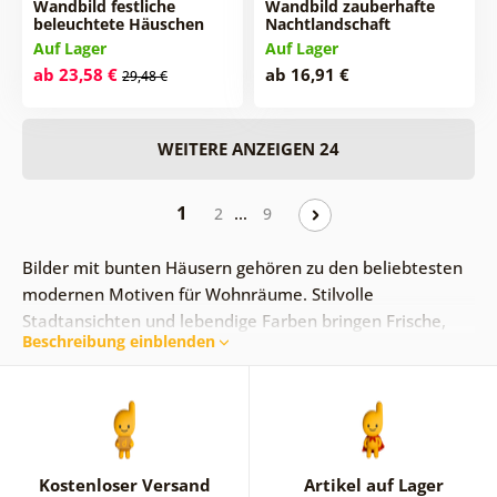
Wandbild festliche
Wandbild zauberhafte
beleuchtete Häuschen
Nachtlandschaft
Auf Lager
Auf Lager
ab 23,58 €
ab 16,91 €
29,48 €
WEITERE ANZEIGEN 24
1
…
2
9
Bilder mit bunten Häusern gehören zu den beliebtesten
modernen Motiven für Wohnräume. Stilvolle
Stadtansichten und lebendige Farben bringen Frische,
Beschreibung einblenden
Leichtigkeit und Charakter in jeden Raum.
Die Leinwandbilder eignen sich ideal für Wohnzimmer,
Schlafzimmer oder Arbeitszimmer und lassen sich
hervorragend mit modernen und skandinavischen
Einrichtungsstilen kombinieren.
Kostenloser Versand
Artikel auf Lager