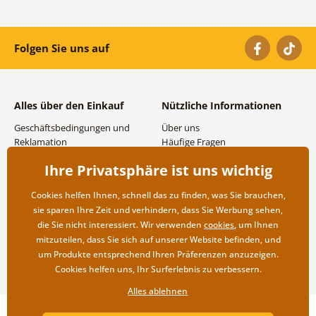
Folgen Sie uns auf
Alles über den Einkauf
Nützliche Informationen
Geschäftsbedingungen und
Über uns
Reklamation
Häufige Fragen
Datenschutzbestimmungen
Kontakte
Ihre Privatsphäre ist uns wichtig
Versand- und
Großhandel und
Zahlungsmöglichkeiten
Zusammenarbeit
Cookies helfen Ihnen, schnell das zu finden, was Sie brauchen,
Rücksendung der Ware
sie sparen Ihre Zeit und verhindern, dass Sie Werbung sehen,
die Sie nicht interessiert. Wir verwenden
cookies
, um Ihnen
mitzuteilen, dass Sie sich auf unserer Website befinden, und
um Produkte entsprechend Ihren Präferenzen anzuzeigen.
Cookies helfen uns, Ihr Surferlebnis zu verbessern.
Alles ablehnen
Copyright ©2019 © Dovido.at.