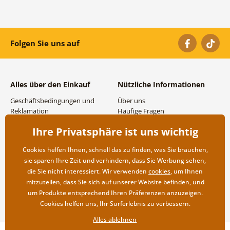
Folgen Sie uns auf
Alles über den Einkauf
Nützliche Informationen
Geschäftsbedingungen und
Über uns
Reklamation
Häufige Fragen
Datenschutzbestimmungen
Kontakte
Ihre Privatsphäre ist uns wichtig
Versand- und
Großhandel und
Zahlungsmöglichkeiten
Zusammenarbeit
Cookies helfen Ihnen, schnell das zu finden, was Sie brauchen,
Rücksendung der Ware
sie sparen Ihre Zeit und verhindern, dass Sie Werbung sehen,
die Sie nicht interessiert. Wir verwenden
cookies
, um Ihnen
mitzuteilen, dass Sie sich auf unserer Website befinden, und
um Produkte entsprechend Ihren Präferenzen anzuzeigen.
Cookies helfen uns, Ihr Surferlebnis zu verbessern.
Alles ablehnen