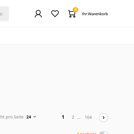
0
Ihr Warenkorb
1
cht pro Seite
24
2
…
104
Angebote