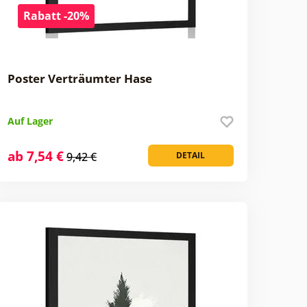
Rabatt -20%
Poster Verträumter Hase
Auf Lager
ab 7,54 €
9,42 €
DETAIL