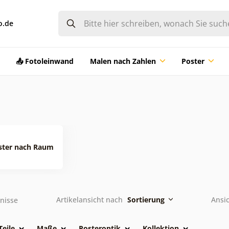
o.de
📤 Fotoleinwand
Malen nach Zahlen
Poster
ster nach Raum
Artikelansicht nach
Sortierung
Ansi
nisse
Teile
Maße
Posteroptik
Kollektion