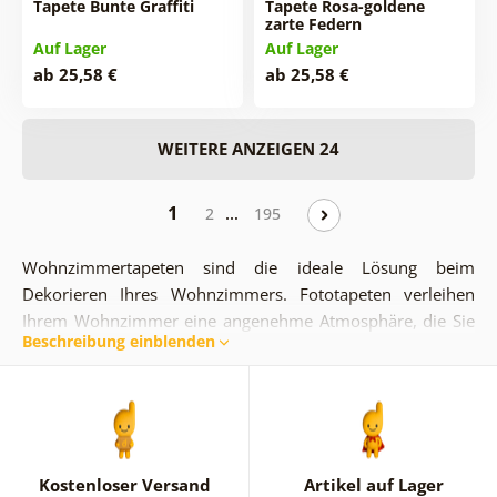
Tapete Bunte Graffiti
Tapete Rosa-goldene
zarte Federn
Auf Lager
Auf Lager
ab 25,58 €
ab 25,58 €
WEITERE ANZEIGEN 24
1
…
2
195
Wohnzimmertapeten sind die ideale Lösung beim
Dekorieren Ihres Wohnzimmers. Fototapeten verleihen
Ihrem Wohnzimmer eine angenehme Atmosphäre, die Sie
Beschreibung einblenden
mit Ihrer Familie genießen können. Sie bereichern Ihre
gemeinsam verbrachte Zeit, egal ob Sie mit Ihren Liebsten
zusammen sitzen oder Filme schauen. Das Wohnzimmer
ist der Mittelpunkt jedes Hauses und jeder Wohnung,
daher sollte in diesem Raum immer eine gute Stimmung
herrschen. Wohnzimmer-Wandtapeten liegen einfach im
Kostenloser Versand
Artikel auf Lager