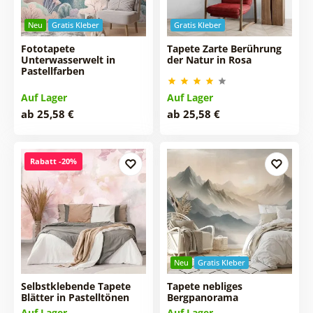
Neu
Gratis Kleber
Gratis Kleber
Fototapete
Tapete Zarte Berührung
Unterwasserwelt in
der Natur in Rosa
Pastellfarben
Auf Lager
Auf Lager
ab 25,58 €
ab 25,58 €
Rabatt -20%
Neu
Gratis Kleber
Selbstklebende Tapete
Tapete nebliges
Blätter in Pastelltönen
Bergpanorama
Auf Lager
Auf Lager