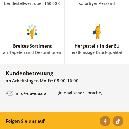
Trend! Sie schaffen eine ganz andere Atmosphäre, sind
bei Bestellwert über 150.00 €
sofortiger Versand
interessant und vor allem wieder hoch im Kurs. Unser
Online-Shop hat eine Vielzahl von Tapeten im Angebot, die
sich hervorragend für das Wohnzimmer eignen.
Breites Sortiment
Hergestellt in der EU
an Tapeten und Dekorationen
erstklassige Druckqualität
Kundenbetreuung
an Arbeitstagen Mo-Fr: 08:00-16:00
(in englischer Sprache)
info@dovido.de
Folgen Sie uns auf