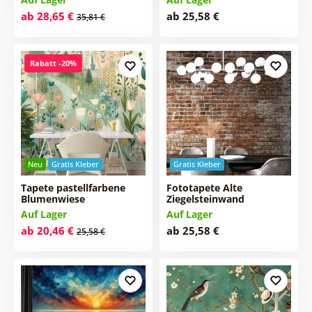
ab 28,65 €
ab 25,58 €
35,81 €
Rabatt -20%
Neu
Gratis Kleber
Gratis Kleber
Tapete pastellfarbene
Fototapete Alte
Blumenwiese
Ziegelsteinwand
Auf Lager
Auf Lager
ab 20,46 €
ab 25,58 €
25,58 €