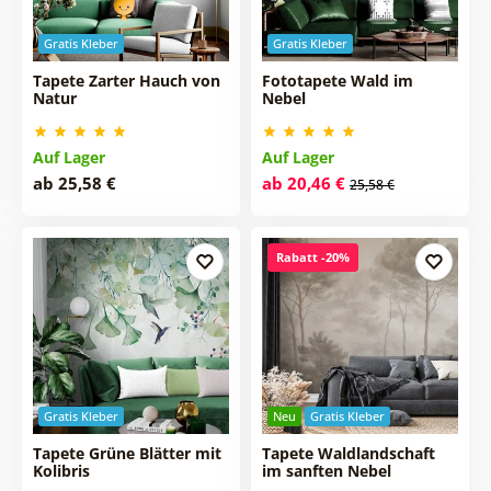
Gratis Kleber
Gratis Kleber
Tapete Zarter Hauch von
Fototapete Wald im
Natur
Nebel
Auf Lager
Auf Lager
ab 25,58 €
ab 20,46 €
25,58 €
Rabatt -20%
Gratis Kleber
Neu
Gratis Kleber
Tapete Grüne Blätter mit
Tapete Waldlandschaft
Kolibris
im sanften Nebel