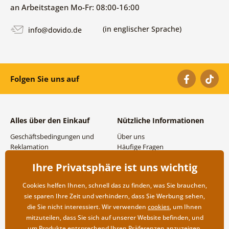
an Arbeitstagen Mo-Fr: 08:00-16:00
(in englischer Sprache)
info@dovido.de
Folgen Sie uns auf
Alles über den Einkauf
Nützliche Informationen
Geschäftsbedingungen und
Über uns
Reklamation
Häufige Fragen
Datenschutzbestimmungen
Kontakte
Ihre Privatsphäre ist uns wichtig
Versand- und
Großhandel und
Zahlungsmöglichkeiten
Zusammenarbeit
Cookies helfen Ihnen, schnell das zu finden, was Sie brauchen,
Rücksendung der Ware
sie sparen Ihre Zeit und verhindern, dass Sie Werbung sehen,
die Sie nicht interessiert. Wir verwenden
cookies
, um Ihnen
mitzuteilen, dass Sie sich auf unserer Website befinden, und
um Produkte entsprechend Ihren Präferenzen anzuzeigen.