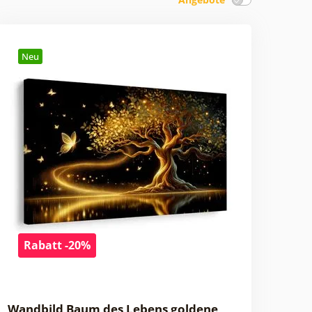
Neu
Rabatt -20%
Wandbild Baum des Lebens goldene