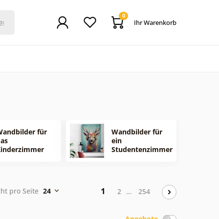
0
Ihr Warenkorb
andbilder für
Wandbilder für
as
ein
Kinderzimmer
Studentenzimmer
1
cht pro Seite
24
2
…
254
Angebote