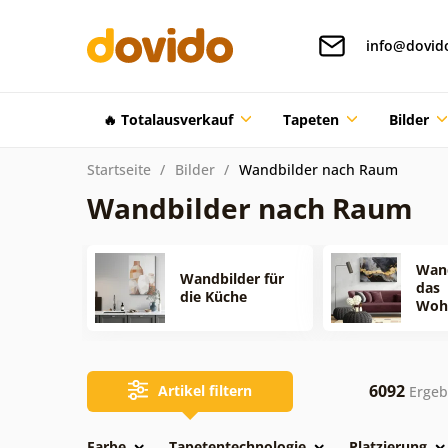
info@dovid
🔥 Totalausverkauf
Tapeten
Bilder
Startseite
Bilder
Wandbilder nach Raum
Wandbilder nach Raum
Wand
Wandbilder für
das
die Küche
Woh
6092
Artikel filtern
Ergeb
Farbe
Tapetentechnologie
Platzierung