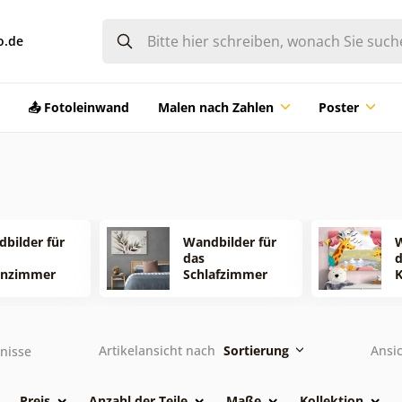
o.de
📤 Fotoleinwand
Malen nach Zahlen
Poster
bilder für
Wandbilder für
W
das
d
nzimmer
Schlafzimmer
Artikelansicht nach
Sortierung
Ansi
nisse
Preis
Anzahl der Teile
Maße
Kollektion