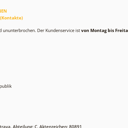
NEN
(Kontakte)
nd ununterbrochen.
Der Kundenservice ist
von Montag bis Freita
publik
trava, Abteilung: C, Aktenzeichen: 80891