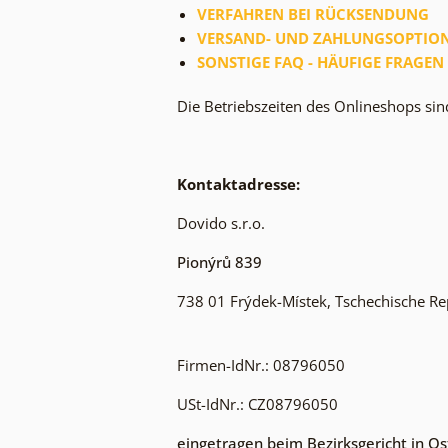
VERFAHREN BEI RÜCKSENDUNG
VERSAND- UND ZAHLUNGSOPTIO
SONSTIGE FAQ - HÄUFIGE FRAGEN 
Die Betriebszeiten des Onlineshops si
Kontaktadresse:
Dovido s.r.o.
Pionýrů 839
738 01 Frýdek-Místek, Tschechische Re
Firmen-IdNr.: 08796050
USt-IdNr.: CZ08796050
eingetragen beim Bezirksgericht in Os