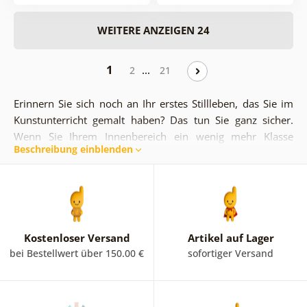
WEITERE ANZEIGEN 24
1
…
2
21
Erinnern Sie sich noch an Ihr erstes Stillleben, das Sie im
Kunstunterricht gemalt haben? Das tun Sie ganz sicher.
Wenn Sie Ihrem Innenbereich ein wenig mehr Klasse
Beschreibung einblenden
verleihen möchten, ist das Stillleben genau das Richtige,
um eine warme und gemütliche Umgebung für Sie und
Ihre Familie zu schaffen. Die Grundlage eines jeden
Stilllebens sollte eine zufällige oder stilisierte Gruppierung
von Gegenständen oder unbelebten Objekten sein.
Stillleben können an ein Landschaftsgemälde oder ein
Kostenloser Versand
Artikel auf Lager
Porträt erinnern.
In unsrem Sortiment finden Sie Bilder mit
bei Bestellwert über 150.00 €
sofortiger Versand
Stillleben-Motiven von meist alltäglichen Gegenständen
wie
Blumen
,
Tieren
und der
Natur
.