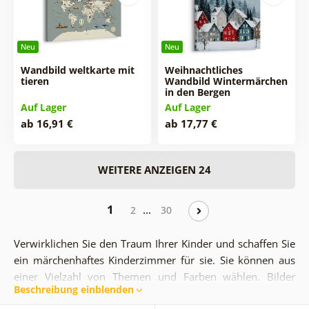
Neu
Neu
Wandbild weltkarte mit
Weihnachtliches
tieren
Wandbild Wintermärchen
in den Bergen
Auf Lager
Auf Lager
ab 16,91 €
ab 17,77 €
WEITERE ANZEIGEN 24
1
…
2
30
Verwirklichen Sie den Traum Ihrer Kinder und schaffen Sie
ein märchenhaftes Kinderzimmer für sie. Sie können aus
einer Vielzahl von Themen und Farben wählen. Bilder
Beschreibung einblenden
helfen Ihnen, die märchenhafte Atmosphäre zu