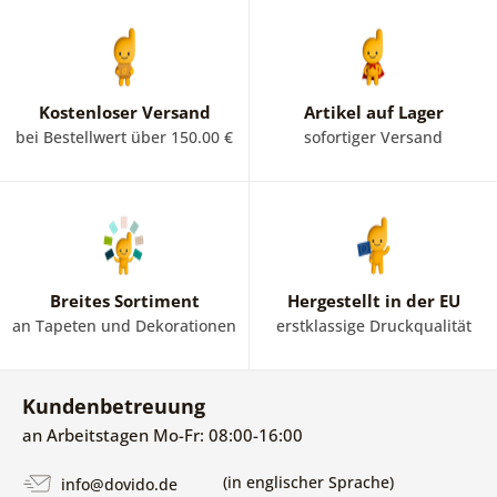
vervollständigen. Wandbilder für das Kinderzimmer sind
eine gute Wahl! Es bleibt Ihnen überlassen, ob Sie sich
Kinderbilder mit Tieren oder eine andere bunte Alternative
aussuchen. Wie auch immer Sie sich entscheiden, die
Bilder regen die Fantasie und den Geist Ihrer Kinder an.
Kostenloser Versand
Artikel auf Lager
Machen Sie Ihren Kindern Freude und stöbern Sie in
bei Bestellwert über 150.00 €
sofortiger Versand
unserem Angebot an Wandbildern für das Kinderzimmer.
Breites Sortiment
Hergestellt in der EU
an Tapeten und Dekorationen
erstklassige Druckqualität
Kundenbetreuung
an Arbeitstagen Mo-Fr: 08:00-16:00
(in englischer Sprache)
info@dovido.de