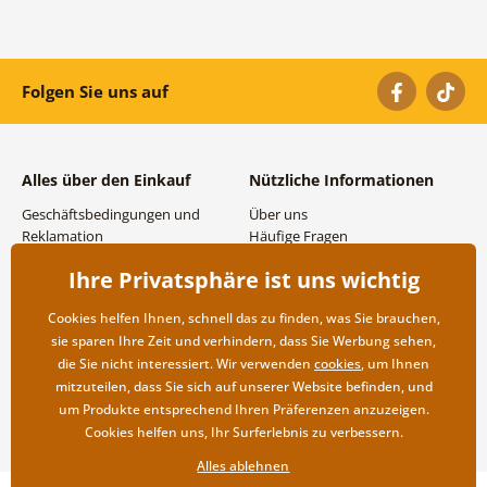
Folgen Sie uns auf
Alles über den Einkauf
Nützliche Informationen
Geschäftsbedingungen und
Über uns
Reklamation
Häufige Fragen
Datenschutzbestimmungen
Kontakte
Ihre Privatsphäre ist uns wichtig
Versand- und
Großhandel und
Zahlungsmöglichkeiten
Zusammenarbeit
Cookies helfen Ihnen, schnell das zu finden, was Sie brauchen,
Rücksendung der Ware
sie sparen Ihre Zeit und verhindern, dass Sie Werbung sehen,
die Sie nicht interessiert. Wir verwenden
cookies
, um Ihnen
mitzuteilen, dass Sie sich auf unserer Website befinden, und
um Produkte entsprechend Ihren Präferenzen anzuzeigen.
Cookies helfen uns, Ihr Surferlebnis zu verbessern.
Alles ablehnen