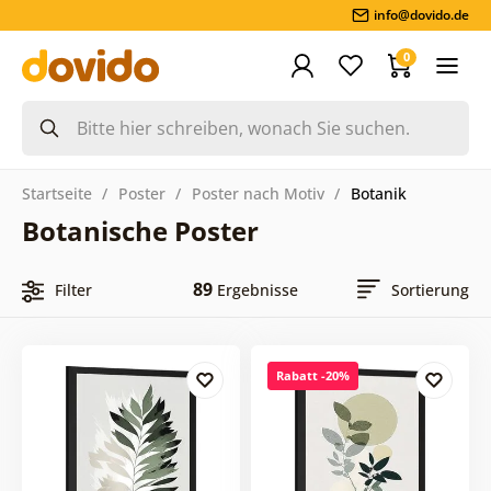
info@dovido.de
0
Startseite
Poster
Poster nach Motiv
Botanik
Botanische Poster
89
Filter
Ergebnisse
Sortierung
Rabatt -20%