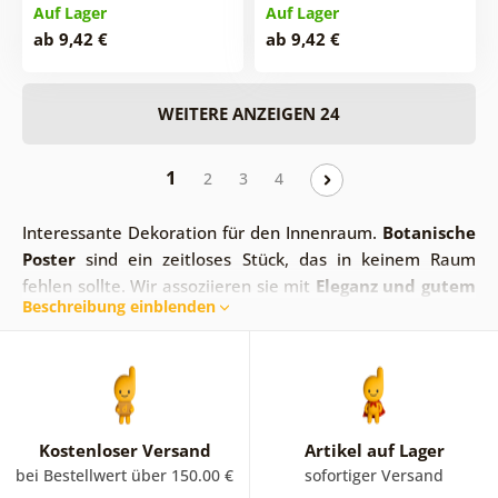
Auf Lager
Auf Lager
ab 9,42 €
ab 9,42 €
WEITERE ANZEIGEN 24
1
2
3
4
Interessante Dekoration für den Innenraum.
Botanische
Poster
sind ein zeitloses Stück, das in keinem Raum
fehlen sollte. Wir assoziieren sie mit
Eleganz und gutem
Beschreibung einblenden
Geschmack
. Dank ihres schönen Designs sind sie leicht
zu kombinieren. Und sie eignen sich für jeden Raum.
Minimalismus, weiche Linien, angenehme Farben und ein
Hauch von Vintage-Stil. Und weitere stilvolle Poster. Zum
Beispiel einzigartige Poster, die von unserer
Grafikdesignerin
entworfen wurden. Designs mit
Kostenloser Versand
Artikel auf Lager
Monstera sind für uns ein heißer Kandidat.
bei Bestellwert über 150.00 €
sofortiger Versand