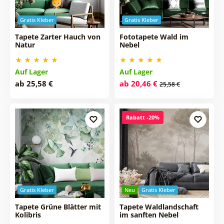
Gratis Kleber
Gratis Kleber
Tapete Zarter Hauch von
Fototapete Wald im
Natur
Nebel
Auf Lager
Auf Lager
ab 25,58 €
ab 20,46 €
25,58 €
Rabatt -20%
Gratis Kleber
Neu
Gratis Kleber
Tapete Grüne Blätter mit
Tapete Waldlandschaft
Kolibris
im sanften Nebel