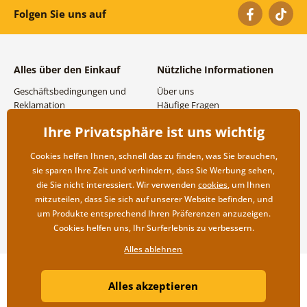
Folgen Sie uns auf
Alles über den Einkauf
Nützliche Informationen
Geschäftsbedingungen und
Über uns
Reklamation
Häufige Fragen
Datenschutzbestimmungen
Kontakte
Ihre Privatsphäre ist uns wichtig
Versand- und
Großhandel und
Zahlungsmöglichkeiten
Zusammenarbeit
Cookies helfen Ihnen, schnell das zu finden, was Sie brauchen,
Rücksendung der Ware
sie sparen Ihre Zeit und verhindern, dass Sie Werbung sehen,
die Sie nicht interessiert. Wir verwenden
cookies
, um Ihnen
mitzuteilen, dass Sie sich auf unserer Website befinden, und
um Produkte entsprechend Ihren Präferenzen anzuzeigen.
Cookies helfen uns, Ihr Surferlebnis zu verbessern.
Alles ablehnen
Copyright ©2019 © Dovido.at.
Alles akzeptieren
Webdesign
Litvanyi.sk
| Online-Shop erstellt von