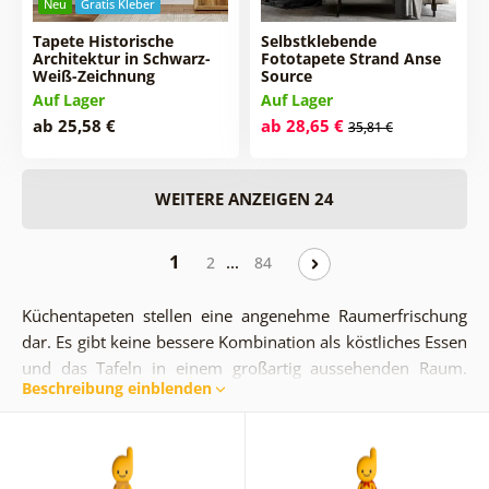
Neu
Gratis Kleber
Tapete Historische
Selbstklebende
Architektur in Schwarz-
Fototapete Strand Anse
Weiß-Zeichnung
Source
Auf Lager
Auf Lager
ab 25,58 €
ab 28,65 €
35,81 €
WEITERE ANZEIGEN 24
1
…
2
84
Küchentapeten stellen eine angenehme Raumerfrischung
dar. Es gibt keine bessere Kombination als köstliches Essen
und das Tafeln in einem großartig aussehenden Raum.
Beschreibung einblenden
Fototapeten bringen eine angenehme Atmosphäre in Ihr
Zuhause. Genießen Sie die Mahlzeit im Kreise Ihrer
Liebsten und dekorieren Sie Ihre Küchenwände mit einer
interessanten Tapete, die Sie zu noch besseren