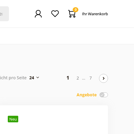
0
Ihr Warenkorb
1
icht pro Seite
24
2
…
7
Angebote
Neu