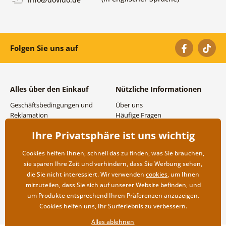
Folgen Sie uns auf
Alles über den Einkauf
Nützliche Informationen
Geschäftsbedingungen und
Über uns
Reklamation
Häufige Fragen
Datenschutzbestimmungen
Kontakte
Ihre Privatsphäre ist uns wichtig
Versand- und
Großhandel und
Zahlungsmöglichkeiten
Zusammenarbeit
Cookies helfen Ihnen, schnell das zu finden, was Sie brauchen,
Rücksendung der Ware
sie sparen Ihre Zeit und verhindern, dass Sie Werbung sehen,
die Sie nicht interessiert. Wir verwenden
cookies
, um Ihnen
mitzuteilen, dass Sie sich auf unserer Website befinden, und
um Produkte entsprechend Ihren Präferenzen anzuzeigen.
Cookies helfen uns, Ihr Surferlebnis zu verbessern.
Alles ablehnen