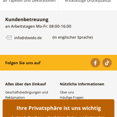
an Tapeten und Dekorationen
erstklassige Druckqualität
Kundenbetreuung
an Arbeitstagen Mo-Fr: 08:00-16:00
(in englischer Sprache)
info@dovido.de
Folgen Sie uns auf
Alles über den Einkauf
Nützliche Informationen
Geschäftsbedingungen und
Über uns
Reklamation
Häufige Fragen
Datenschutzbestimmungen
Kontakte
Ihre Privatsphäre ist uns wichtig
Versand- und
Großhandel und
Zahlungsmöglichkeiten
Zusammenarbeit