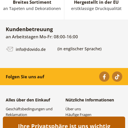
Breites Sortiment
Hergestellt in der EU
an Tapeten und Dekorationen
erstklassige Druckqualität
Kundenbetreuung
an Arbeitstagen Mo-Fr: 08:00-16:00
(in englischer Sprache)
info@dovido.de
Folgen Sie uns auf
Alles über den Einkauf
Nützliche Informationen
Geschäftsbedingungen und
Über uns
Reklamation
Häufige Fragen
Datenschutzbestimmungen
Kontakte
Ihre Privatsphäre ist uns wichtig
Versand- und
Großhandel und