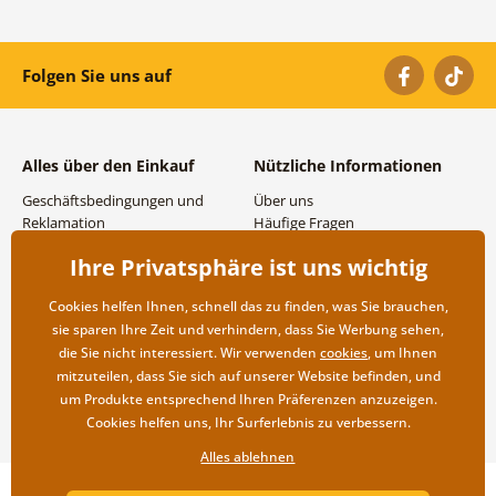
Folgen Sie uns auf
Alles über den Einkauf
Nützliche Informationen
Geschäftsbedingungen und
Über uns
Reklamation
Häufige Fragen
Datenschutzbestimmungen
Kontakte
Ihre Privatsphäre ist uns wichtig
Versand- und
Großhandel und
Zahlungsmöglichkeiten
Zusammenarbeit
Cookies helfen Ihnen, schnell das zu finden, was Sie brauchen,
Rücksendung der Ware
sie sparen Ihre Zeit und verhindern, dass Sie Werbung sehen,
die Sie nicht interessiert. Wir verwenden
cookies
, um Ihnen
mitzuteilen, dass Sie sich auf unserer Website befinden, und
um Produkte entsprechend Ihren Präferenzen anzuzeigen.
Cookies helfen uns, Ihr Surferlebnis zu verbessern.
Alles ablehnen
Copyright ©2019 © Dovido.at.