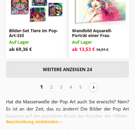
Bilder-Set Tiere im Pop-
Wandbild Aquarell-
Art-Stil
Porträt einer Frau
Auf Lager
Auf Lager
ab 69,36 €
ab 13,53 €
16,91 €
WEITERE ANZEIGEN 24
1
2
3
4
5
Hat die Massenwelle der Pop Art auch Sie erwischt? Nein?
Es ist an der Zeit, das zu ändern! Die Bilder der Pop Art
basieren auf der populären Kunst der Künstler der 1960er-
Beschreibung einblenden
Jahre. Mit Pop-Art-Wandbildern können Sie die richtige
dominante Einrichtung mit einer starken Meinung und