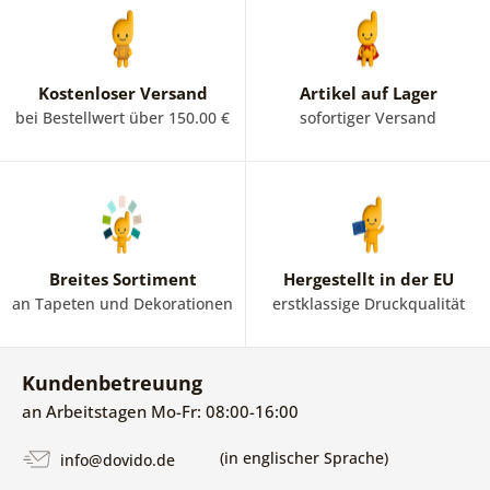
Überzeugung kreieren. Pop-Art-Bilder bringen einen Hauch
von Großstadtkultur aus London und New York sowie
einen Hauch von kommerzieller Kunst in Ihr Zuhause.
Die
berühmtesten Elemente der Pop Art sind Gemälde, auf
Kostenloser Versand
Artikel auf Lager
denen berühmte Produkte und
Persönlichkeiten
bei Bestellwert über 150.00 €
sofortiger Versand
abgebildet sind, wie z. B. eine Flasche Coca Cola, eine Dose
Campbells Suppe, Bilder von Marilyn Monroe und Elvis
Presley. Pop Art hat definitiv eine interessante Wirkung auf
uns. Werfen Sie einen Blick auf die Pop-Art-Bilder in
unserem Sortiment.
Breites Sortiment
Hergestellt in der EU
an Tapeten und Dekorationen
erstklassige Druckqualität
Kundenbetreuung
an Arbeitstagen Mo-Fr: 08:00-16:00
(in englischer Sprache)
info@dovido.de