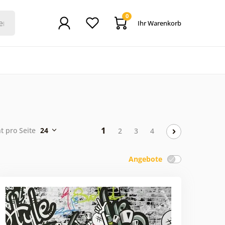
0
Ihr Warenkorb
1
t pro Seite
24
2
3
4
Angebote