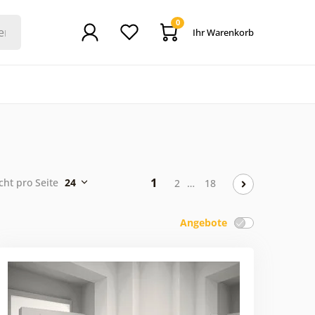
0
Ihr Warenkorb
1
cht pro Seite
24
2
…
18
Angebote