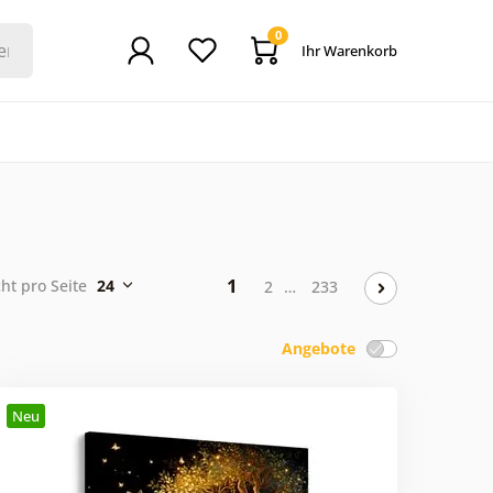
0
Ihr Warenkorb
1
cht pro Seite
24
2
…
233
Angebote
Neu