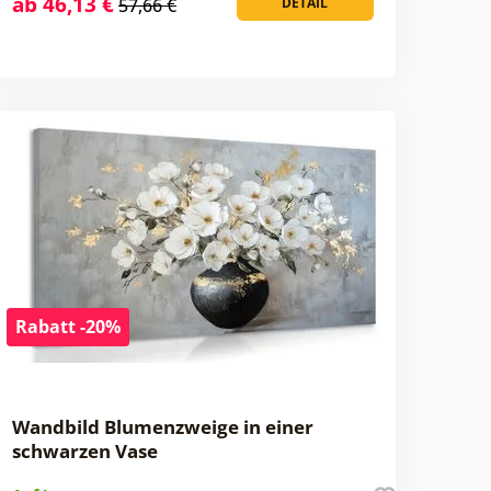
ab 46,13 €
57,66 €
DETAIL
Rabatt -20%
Wandbild Blumenzweige in einer
schwarzen Vase