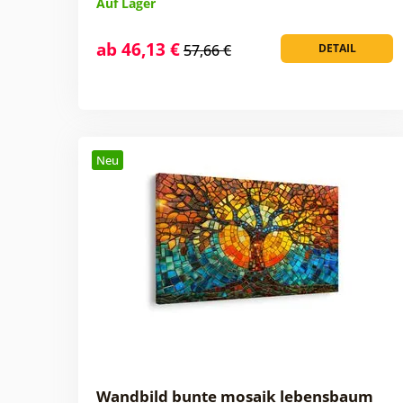
Auf Lager
ab 46,13 €
57,66 €
DETAIL
Neu
Wandbild bunte mosaik lebensbaum