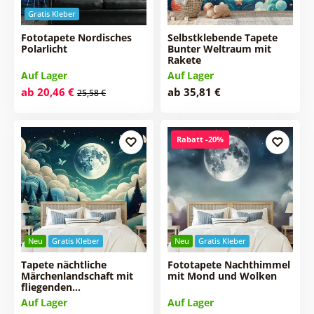
Gratis Kleber
Fototapete Nordisches
Selbstklebende Tapete
Polarlicht
Bunter Weltraum mit
Rakete
Auf Lager
Auf Lager
ab 20,46 €
ab 35,81 €
25,58 €
Rabatt -20%
Neu
Gratis Kleber
Neu
Gratis Kleber
Tapete nächtliche
Fototapete Nachthimmel
Märchenlandschaft mit
mit Mond und Wolken
fliegenden…
Auf Lager
Auf Lager