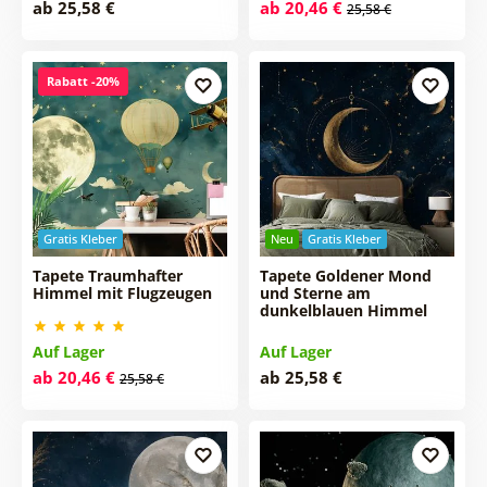
ab 25,58 €
ab 20,46 €
25,58 €
Rabatt -20%
Gratis Kleber
Neu
Gratis Kleber
Tapete Traumhafter
Tapete Goldener Mond
Himmel mit Flugzeugen
und Sterne am
dunkelblauen Himmel
Auf Lager
Auf Lager
ab 20,46 €
ab 25,58 €
25,58 €