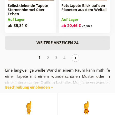
Selbstklebende Tapete
Fototapete Blick auf den
Sternenhimmel über
Planeten aus dem Weltall
Felsen
Auf Lager
Auf Lager
ab 35,81 €
ab 20,46 €
25,58 €
WEITERE ANZEIGEN 24
1
2
3
4
Eine langweilige weiße Wand in einem Raum kann mithilfe
einer Tapete mit einem wunderschönen Muster oder in
einer interessanten Optik in fast alles Mögliche verwandelt
Beschreibung einblenden
werden. Sehr beliebt sind gerade Tapeten mit dem Motiv
des Weltraums und der Sterne. Beobachten Sie die Sterne
bequem von Ihrer Couch oder Ihrem Bett aus.
Lassen Sie
Ihre Kinder den kosmischen Himmel auch in ihrem
Kinder
zimmer
bewundern.
Wählen Sie einfach aus