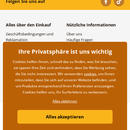
Folgen Sie uns auf
Alles über den Einkauf
Nützliche Informationen
Geschäftsbedingungen und
Über uns
Reklamation
Häufige Fragen
Datenschutzbestimmungen
Kontakte
Ihre Privatsphäre ist uns wichtig
Versand- und
Großhandel und
Zahlungsmöglichkeiten
Zusammenarbeit
Cookies helfen Ihnen, schnell das zu finden, was Sie brauchen,
Rücksendung der Ware
sie sparen Ihre Zeit und verhindern, dass Sie Werbung sehen,
die Sie nicht interessiert. Wir verwenden
cookies
, um Ihnen
mitzuteilen, dass Sie sich auf unserer Website befinden, und
um Produkte entsprechend Ihren Präferenzen anzuzeigen.
Cookies helfen uns, Ihr Surferlebnis zu verbessern.
Alles ablehnen
Copyright ©2019 © Dovido.at.
Alles akzeptieren
Webdesign
Litvanyi.sk
| Online-Shop erstellt von