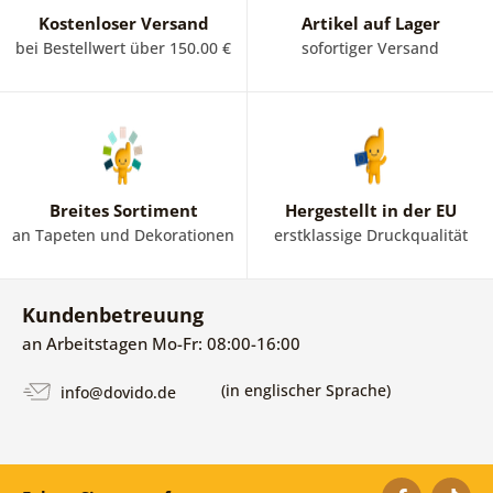
unserem großen Angebot an hochwertigen Vliestapeten
Kostenloser Versand
Artikel auf Lager
mit diesem trendigen Motiv, das Ihnen nie langweilig wird.
bei Bestellwert über 150.00 €
sofortiger Versand
Breites Sortiment
Hergestellt in der EU
an Tapeten und Dekorationen
erstklassige Druckqualität
Kundenbetreuung
an Arbeitstagen Mo-Fr: 08:00-16:00
(in englischer Sprache)
info@dovido.de