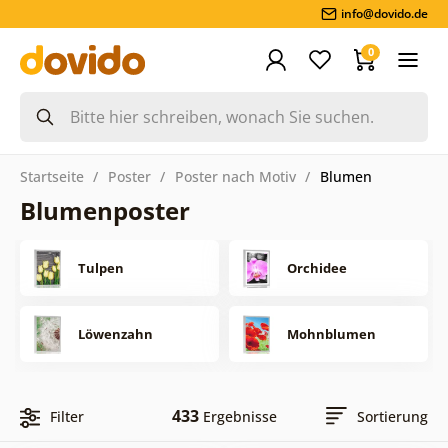
info@dovido.de
0
Startseite
Poster
Poster nach Motiv
Blumen
Blumenposter
Tulpen
Orchidee
Löwenzahn
Mohnblumen
433
Filter
Ergebnisse
Sortierung