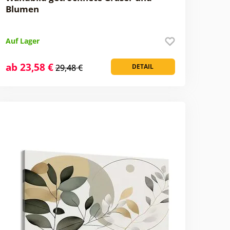
Blumen
Auf Lager
ab 23,58 €
29,48 €
DETAIL