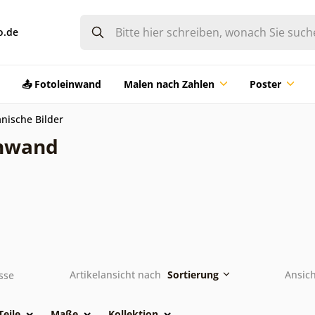
o.de
📤 Fotoleinwand
Malen nach Zahlen
Poster
nische Bilder
inwand
Artikelansicht nach
Sortierung
Ansich
sse
Teile
Maße
Kollektion