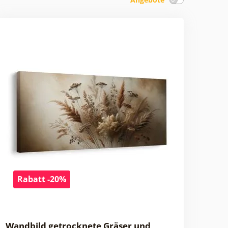
Rabatt -20%
Wandbild getrocknete Gräser und