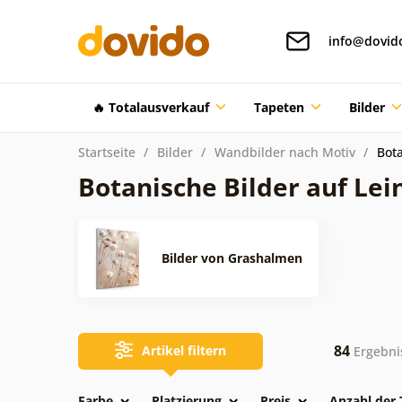
info@dovid
🔥 Totalausverkauf
Tapeten
Bilder
Startseite
Bilder
Wandbilder nach Motiv
Bota
Botanische Bilder auf Le
Bilder von Grashalmen
84
Artikel filtern
Ergebni
Farbe
Platzierung
Preis
Anzahl der 