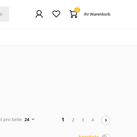
0
Ihr Warenkorb
1
t pro Seite
24
2
3
4
Angebote