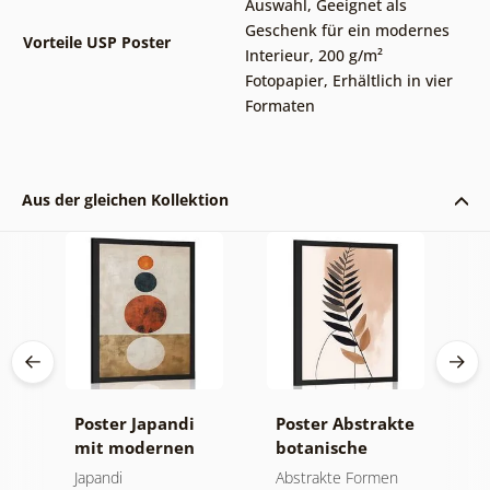
Auswahl
,
Geeignet als
Geschenk für ein modernes
Vorteile USP Poster
Interieur
,
200 g/m²
Fotopapier
,
Erhältlich in vier
Formaten
Aus der gleichen Kollektion
 im
Poster Japandi
Poster Abstrakte
P
gn
mit modernen
botanische
a
Kreisen
Formen Farn
Japandi
Abstrakte Formen
A