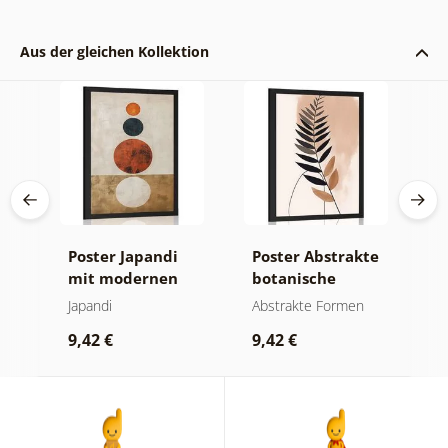
Aus der gleichen Kollektion
 im
Poster Japandi
Poster Abstrakte
P
gn
mit modernen
botanische
a
Kreisen
Formen Farn
Japandi
Abstrakte Formen
A
g
9,42 €
9,42 €
9