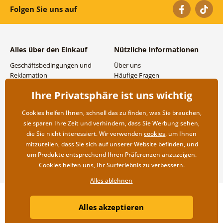
Folgen Sie uns auf
Alles über den Einkauf
Nützliche Informationen
Geschäftsbedingungen und
Über uns
Reklamation
Häufige Fragen
Datenschutzbestimmungen
Kontakte
Ihre Privatsphäre ist uns wichtig
Versand- und
Großhandel und
Zahlungsmöglichkeiten
Zusammenarbeit
Cookies helfen Ihnen, schnell das zu finden, was Sie brauchen,
Rücksendung der Ware
sie sparen Ihre Zeit und verhindern, dass Sie Werbung sehen,
die Sie nicht interessiert. Wir verwenden
cookies
, um Ihnen
mitzuteilen, dass Sie sich auf unserer Website befinden, und
um Produkte entsprechend Ihren Präferenzen anzuzeigen.
Cookies helfen uns, Ihr Surferlebnis zu verbessern.
Alles ablehnen
Copyright ©2019 © Dovido.at.
Alles akzeptieren
Webdesign
Litvanyi.sk
| Online-Shop erstellt von