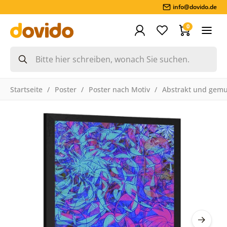
info@dovido.de
0
Startseite
Poster
Poster nach Motiv
Abstrakt und gemu