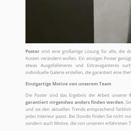
Poster
sind eine großartige Lösung für alle, die d
Kosten verändern wollen. Ein einziges Poster genü
etwas Ausgefalleneres und Extravaganteres su
individuelle Galerie erstellen, die garantiert eine 
Einzigartige Motive von unserem Team
Die Poster sind das Ergebnis der Arbeit unserer
garantiert nirgendwo anders finden werden
. S
und sie den aktuellen Trends entsprechend farblich
jedes Interieur passt. Bei Dovido finden Sie nicht n
sondern auch Motive, die von unserem erfahrenen T