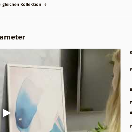
 gleichen Kollektion
rameter
K
P
B
F
A
P