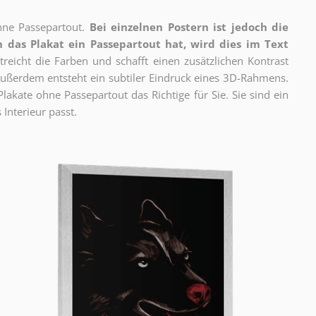
ne Passepartout.
Bei einzelnen Postern ist jedoch die
 das Plakat ein Passepartout hat, wird dies im Text
reicht die Farben und schafft einen zusätzlichen Kontrast
ßerdem entsteht ein subtiler Eindruck eines 3D-Rahmens.
akate ohne Passepartout das Richtige für Sie. Sie sind ein
 Interieur passt.