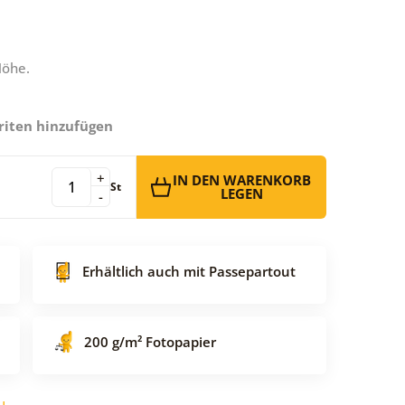
Höhe.
riten hinzufügen
+
IN DEN WARENKORB
St
LEGEN
-
Erhältlich auch mit Passepartout
200 g/m² Fotopapier