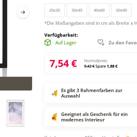
20x30
30x45
40x60
60x90
*Die Maßangaben sind in cm als Breite x 
Verfügbarkeit:
Auf Lager
Zu den Favo
7,54 €
Normalpreis:
9,42 €
Spare
1,88 €
Es gibt 3 Rahmenfarben zur
Auswahl
Geeignet als Geschenk für ein
modernes Interieur