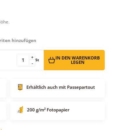
Höhe.
riten hinzufügen
+
IN DEN WARENKORB
St
LEGEN
-
Erhältlich auch mit Passepartout
200 g/m² Fotopapier