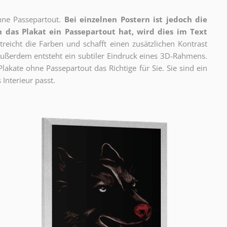
ne Passepartout.
Bei einzelnen Postern ist jedoch die
 das Plakat ein Passepartout hat, wird dies im Text
reicht die Farben und schafft einen zusätzlichen Kontrast
ßerdem entsteht ein subtiler Eindruck eines 3D-Rahmens.
akate ohne Passepartout das Richtige für Sie. Sie sind ein
 Interieur passt.