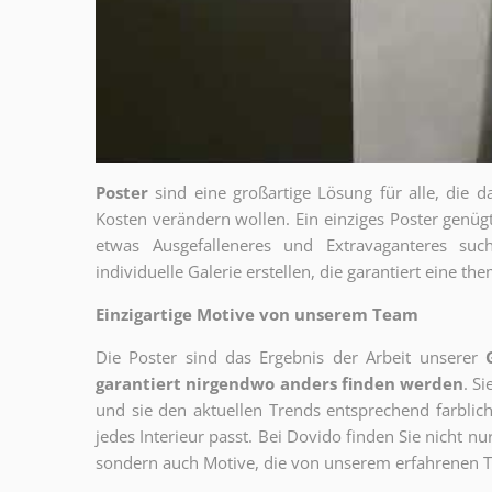
Poster
sind eine großartige Lösung für alle, die d
Kosten verändern wollen. Ein einziges Poster genü
etwas Ausgefalleneres und Extravaganteres su
individuelle Galerie erstellen, die garantiert eine 
Einzigartige Motive von unserem Team
Die Poster sind das Ergebnis der Arbeit unserer
garantiert nirgendwo anders finden werden
. S
und sie den aktuellen Trends entsprechend farblich
jedes Interieur passt. Bei Dovido finden Sie nicht n
sondern auch Motive, die von unserem erfahrenen T