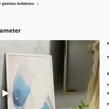
 gleichen Kollektion
rameter
K
P
B
F
A
P