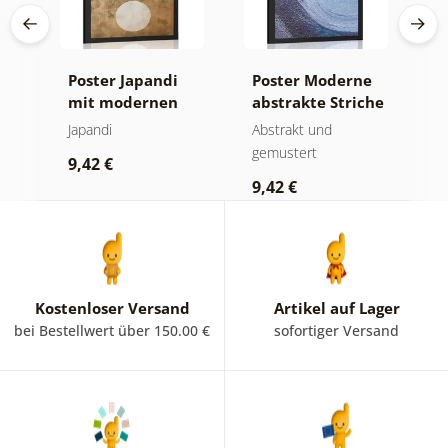
te
Poster Japandi
Poster Moderne
P
mit modernen
abstrakte Striche
K
era
Kreisen
R
Japandi
Abstrakt und
M
C
gemustert
W
9,42 €
9,42 €
9
Kostenloser Versand
Artikel auf Lager
bei Bestellwert über 150.00 €
sofortiger Versand