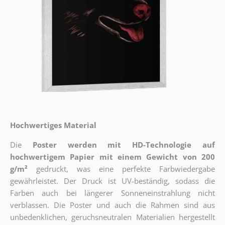
Hochwertiges Material
Die
Poster werden mit HD-Technologie auf
hochwertigem Papier mit einem Gewicht von 200
g/m²
gedruckt, was eine perfekte Farbwiedergabe
gewährleistet. Der Druck ist UV-beständig, sodass die
Farben auch bei längerer Sonneneinstrahlung nicht
verblassen. Die Poster und auch die Rahmen sind aus
unbedenklichen, geruchsneutralen Materialien hergestellt