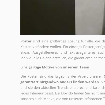
Poster
sind eine großartige Lösung für alle, die d
Kosten verändern wollen. Ein einziges Poster genü
etwas Ausgefalleneres und Extravaganteres su
individuelle Galerie erstellen, die garantiert eine 
Einzigartige Motive von unserem Team
Die Poster sind das Ergebnis der Arbeit unserer
garantiert nirgendwo anders finden werden
. S
und sie den aktuellen Trends entsprechend farblich
jedes Interieur passt. Bei Dovido finden Sie nicht n
sondern auch Motive, die von unserem erfahrenen T