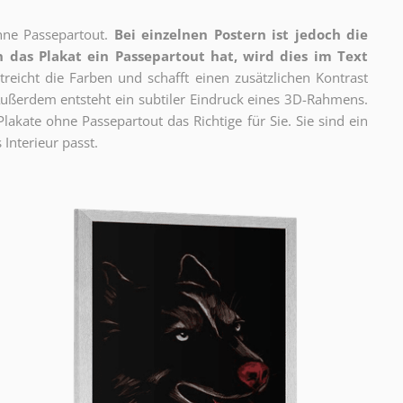
ne Passepartout.
Bei einzelnen Postern ist jedoch die
 das Plakat ein Passepartout hat, wird dies im Text
reicht die Farben und schafft einen zusätzlichen Kontrast
ßerdem entsteht ein subtiler Eindruck eines 3D-Rahmens.
akate ohne Passepartout das Richtige für Sie. Sie sind ein
 Interieur passt.