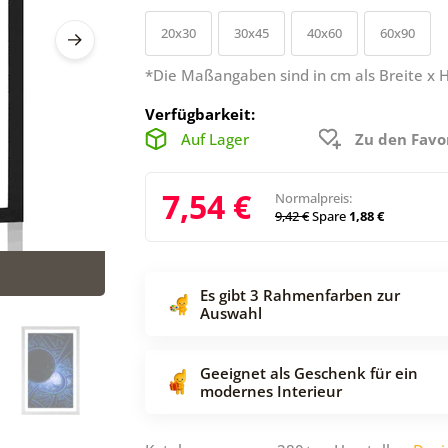
20x30
30x45
40x60
60x90
*Die Maßangaben sind in cm als Breite x 
Verfügbarkeit:
Auf Lager
Zu den Favo
7,54 €
Normalpreis:
9,42 €
Spare
1,88 €
Es gibt 3 Rahmenfarben zur
Auswahl
Geeignet als Geschenk für ein
modernes Interieur