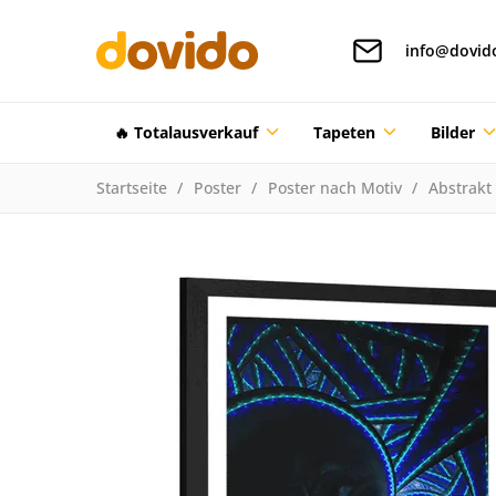
info@dovid
🔥 Totalausverkauf
Tapeten
Bilder
Startseite
Poster
Poster nach Motiv
Abstrakt