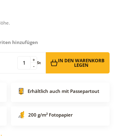
Höhe.
riten hinzufügen
+
IN DEN WARENKORB
St
LEGEN
-
Erhältlich auch mit Passepartout
200 g/m² Fotopapier