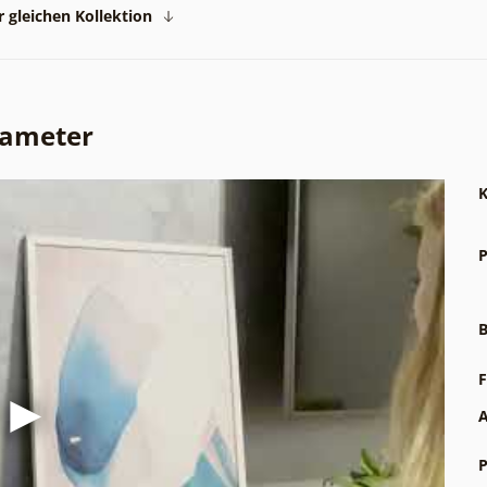
 gleichen Kollektion
rameter
K
P
B
F
A
P