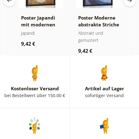
te
Poster Japandi
Poster Moderne
P
mit modernen
abstrakte Striche
K
era
Kreisen
R
Japandi
Abstrakt und
M
C
gemustert
W
9,42 €
9,42 €
9
Kostenloser Versand
Artikel auf Lager
bei Bestellwert über 150.00 €
sofortiger Versand