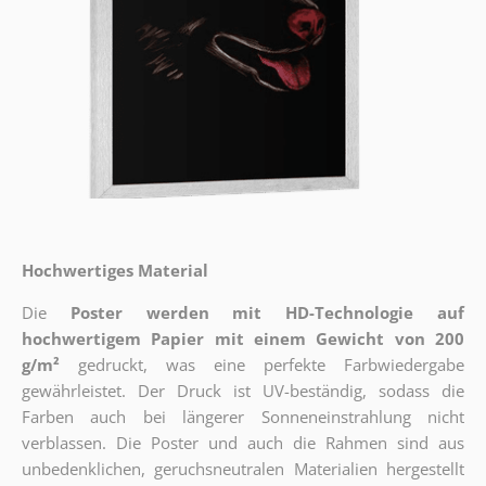
Hochwertiges Material
Die
Poster werden mit HD-Technologie auf
hochwertigem Papier mit einem Gewicht von 200
g/m²
gedruckt, was eine perfekte Farbwiedergabe
gewährleistet. Der Druck ist UV-beständig, sodass die
Farben auch bei längerer Sonneneinstrahlung nicht
verblassen. Die Poster und auch die Rahmen sind aus
unbedenklichen, geruchsneutralen Materialien hergestellt