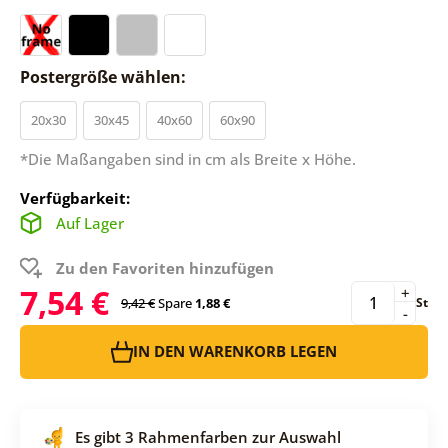
Postergröße wählen:
20x30
30x45
40x60
60x90
*Die Maßangaben sind in cm als Breite x Höhe.
Verfügbarkeit:
Auf Lager
Zu den Favoriten hinzufügen
7,54 €
+
9,42 €
Spare
1,88 €
St
-
IN DEN WARENKORB LEGEN
Es gibt 3 Rahmenfarben zur Auswahl