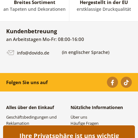
Breites Sortiment
Hergestellt in der EU
an Tapeten und Dekorationen
erstklassige Druckqualität
Kundenbetreuung
an Arbeitstagen Mo-Fr: 08:00-16:00
(in englischer Sprache)
info@dovido.de
Folgen Sie uns auf
Alles über den Einkauf
Nützliche Informationen
Geschäftsbedingungen und
Über uns
Reklamation
Häufige Fragen
Datenschutzbestimmungen
Kontakte
Ihre Privatsphäre ist uns wichtig
Versand- und
Großhandel und