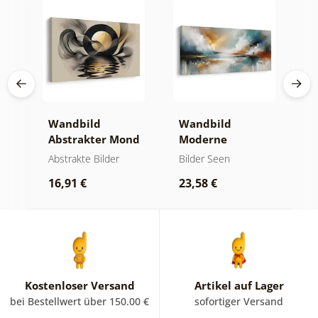
Wandbild
Wandbild
W
er
Abstrakter Mond
Moderne
A
am Wasser
Abstraktion mit
O
kte
Abstrakte Bilder
Bilder Seen
A
Natur
16,91 €
23,58 €
1
Kostenloser Versand
Artikel auf Lager
bei Bestellwert über 150.00 €
sofortiger Versand