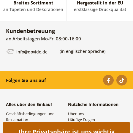
Breites Sortiment
Hergestellt in der EU
an Tapeten und Dekorationen
erstklassige Druckqualität
Kundenbetreuung
an Arbeitstagen Mo-Fr: 08:00-16:00
(in englischer Sprache)
info@dovido.de
Folgen Sie uns auf
Alles über den Einkauf
Nützliche Informationen
Geschäftsbedingungen und
Über uns
Reklamation
Häufige Fragen
Datenschutzbestimmungen
Kontakte
Ihre Privatsphäre ist uns wichtig
Versand- und
Großhandel und