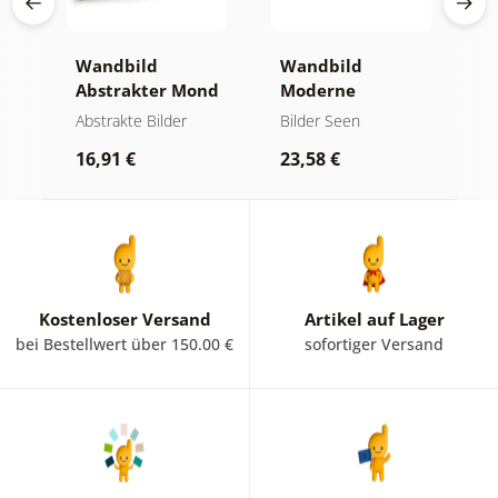
ken
Wandbild
Wandbild
W
Abstrakter Mond
Moderne
A
am Wasser
Abstraktion mit
B
und
Abstrakte Bilder
Bilder Seen
A
Natur
16,91 €
23,58 €
1
Kostenloser Versand
Artikel auf Lager
bei Bestellwert über 150.00 €
sofortiger Versand