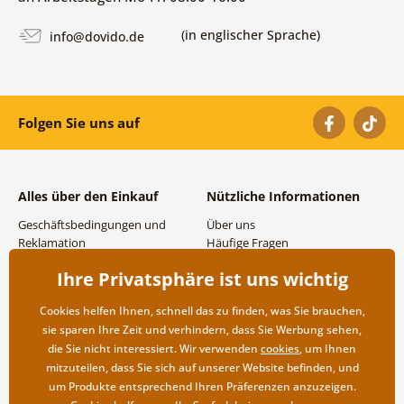
(in englischer Sprache)
info@dovido.de
Folgen Sie uns auf
Alles über den Einkauf
Nützliche Informationen
Geschäftsbedingungen und
Über uns
Reklamation
Häufige Fragen
Datenschutzbestimmungen
Kontakte
Ihre Privatsphäre ist uns wichtig
Versand- und
Großhandel und
Zahlungsmöglichkeiten
Zusammenarbeit
Cookies helfen Ihnen, schnell das zu finden, was Sie brauchen,
Rücksendung der Ware
sie sparen Ihre Zeit und verhindern, dass Sie Werbung sehen,
die Sie nicht interessiert. Wir verwenden
cookies
, um Ihnen
mitzuteilen, dass Sie sich auf unserer Website befinden, und
um Produkte entsprechend Ihren Präferenzen anzuzeigen.