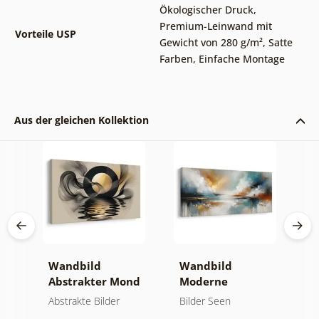
Ökologischer Druck
,
Premium-Leinwand mit
Vorteile USP
Gewicht von 280 g/m²
,
Satte
Farben
,
Einfache Montage
Aus der gleichen Kollektion
ken
Wandbild
Wandbild
W
Abstrakter Mond
Moderne
A
am Wasser
Abstraktion mit
B
und
Abstrakte Bilder
Bilder Seen
A
Natur