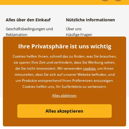
Alles über den Einkauf
Nützliche Informationen
Geschäftsbedingungen und
Über uns
Reklamation
Häufige Fragen
Datenschutzbestimmungen
Kontakte
Ihre Privatsphäre ist uns wichtig
Versand- und
Großhandel und
Zahlungsmöglichkeiten
Zusammenarbeit
Cookies helfen Ihnen, schnell das zu finden, was Sie brauchen,
Rücksendung der Ware
sie sparen Ihre Zeit und verhindern, dass Sie Werbung sehen,
die Sie nicht interessiert. Wir verwenden
cookies
, um Ihnen
mitzuteilen, dass Sie sich auf unserer Website befinden, und
um Produkte entsprechend Ihren Präferenzen anzuzeigen.
Cookies helfen uns, Ihr Surferlebnis zu verbessern.
Alles ablehnen
Copyright ©2019 © Dovido.at.
Alles akzeptieren
Webdesign
Litvanyi.sk
| Online-Shop erstellt von