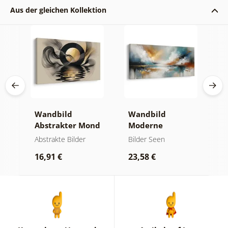
Aus der gleichen Kollektion
ken
Wandbild
Wandbild
W
Abstrakter Mond
Moderne
A
am Wasser
Abstraktion mit
B
und
Abstrakte Bilder
Bilder Seen
A
Natur
16,91 €
23,58 €
1