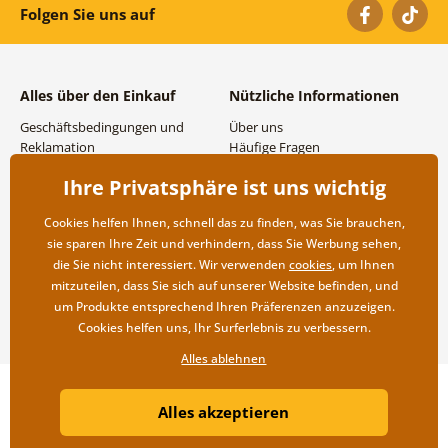
Folgen Sie uns auf
Alles über den Einkauf
Nützliche Informationen
Geschäftsbedingungen und
Über uns
Reklamation
Häufige Fragen
Datenschutzbestimmungen
Kontakte
Ihre Privatsphäre ist uns wichtig
Versand- und
Großhandel und
Zahlungsmöglichkeiten
Zusammenarbeit
Cookies helfen Ihnen, schnell das zu finden, was Sie brauchen,
Rücksendung der Ware
sie sparen Ihre Zeit und verhindern, dass Sie Werbung sehen,
die Sie nicht interessiert. Wir verwenden
cookies
, um Ihnen
mitzuteilen, dass Sie sich auf unserer Website befinden, und
um Produkte entsprechend Ihren Präferenzen anzuzeigen.
Cookies helfen uns, Ihr Surferlebnis zu verbessern.
Alles ablehnen
Copyright ©2019 © Dovido.at.
Alles akzeptieren
Webdesign
Litvanyi.sk
| Online-Shop erstellt von