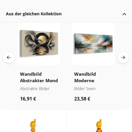
Aus der gleichen Kollektion
Wandbild
Wandbild
W
er
Abstrakter Mond
Moderne
A
am Wasser
Abstraktion mit
O
kte
Abstrakte Bilder
Bilder Seen
A
Natur
16,91 €
23,58 €
1