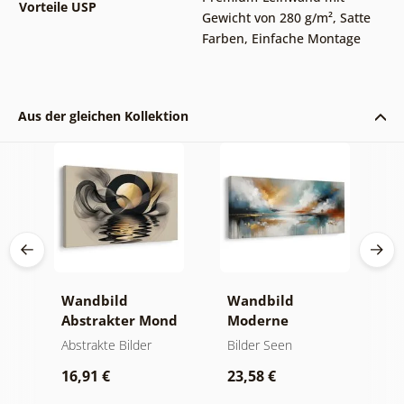
Vorteile USP
Gewicht von 280 g/m²
,
Satte
Farben
,
Einfache Montage
Aus der gleichen Kollektion
Wandbild
Wandbild
W
er
Abstrakter Mond
Moderne
A
am Wasser
Abstraktion mit
O
kte
Abstrakte Bilder
Bilder Seen
A
Natur
16,91 €
23,58 €
1