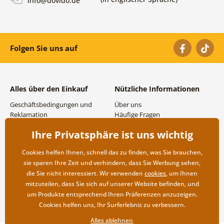
info@dovido.de
Folgen Sie uns auf
Alles über den Einkauf
Nützliche Informationen
Geschäftsbedingungen und
Über uns
Reklamation
Häufige Fragen
Datenschutzbestimmungen
Kontakte
Ihre Privatsphäre ist uns wichtig
Versand- und
Großhandel und
Zahlungsmöglichkeiten
Zusammenarbeit
Cookies helfen Ihnen, schnell das zu finden, was Sie brauchen,
Rücksendung der Ware
sie sparen Ihre Zeit und verhindern, dass Sie Werbung sehen,
die Sie nicht interessiert. Wir verwenden
cookies
, um Ihnen
mitzuteilen, dass Sie sich auf unserer Website befinden, und
um Produkte entsprechend Ihren Präferenzen anzuzeigen.
Cookies helfen uns, Ihr Surferlebnis zu verbessern.
Alles ablehnen