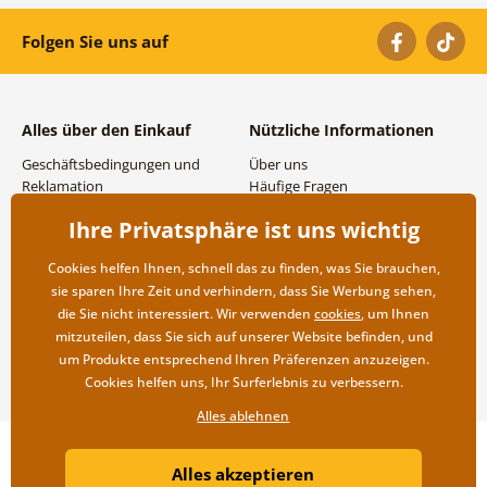
Folgen Sie uns auf
Alles über den Einkauf
Nützliche Informationen
Geschäftsbedingungen und
Über uns
Reklamation
Häufige Fragen
Datenschutzbestimmungen
Kontakte
Ihre Privatsphäre ist uns wichtig
Versand- und
Großhandel und
Zahlungsmöglichkeiten
Zusammenarbeit
Cookies helfen Ihnen, schnell das zu finden, was Sie brauchen,
Rücksendung der Ware
sie sparen Ihre Zeit und verhindern, dass Sie Werbung sehen,
die Sie nicht interessiert. Wir verwenden
cookies
, um Ihnen
mitzuteilen, dass Sie sich auf unserer Website befinden, und
um Produkte entsprechend Ihren Präferenzen anzuzeigen.
Cookies helfen uns, Ihr Surferlebnis zu verbessern.
Alles ablehnen
Copyright ©2019 © Dovido.at.
Alles akzeptieren
Webdesign
Litvanyi.sk
| Online-Shop erstellt von