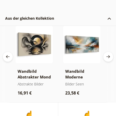
Aus der gleichen Kollektion
Wandbild
Wandbild
W
er
Abstrakter Mond
Moderne
A
am Wasser
Abstraktion mit
O
kte
Abstrakte Bilder
Bilder Seen
A
Natur
16,91 €
23,58 €
1