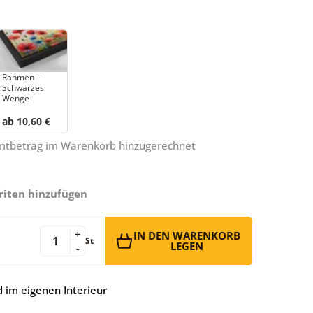
Rahmen –
Schwarzes
Wenge
ab 10,60 €
amtbetrag im Warenkorb hinzugerechnet
riten hinzufügen
+
IN DEN WARENKORB
St
LEGEN
-
 im eigenen Interieur