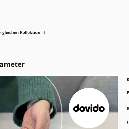
 gleichen Kollektion
rameter
K
P
B
F