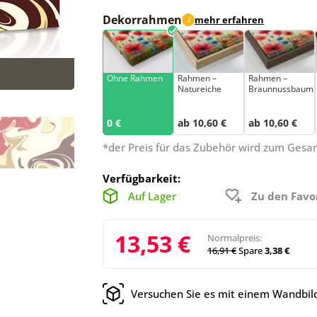
Dekorrahmen
mehr erfahren
i
Ohne Rahmen
Rahmen –
Rahmen –
Natureiche
Braunnussbaum
0 €
ab 10,60 €
ab 10,60 €
*der Preis für das Zubehör wird zum Ges
Verfügbarkeit:
Auf Lager
Zu den Favo
13,53 €
Normalpreis:
16,91 €
Spare
3,38 €
Versuchen Sie es mit einem Wandbild