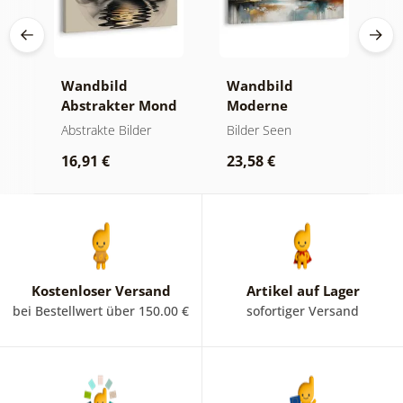
Wandbild
Wandbild
W
er
Abstrakter Mond
Moderne
A
am Wasser
Abstraktion mit
O
kte
Abstrakte Bilder
Bilder Seen
A
Natur
16,91 €
23,58 €
1
Kostenloser Versand
Artikel auf Lager
bei Bestellwert über 150.00 €
sofortiger Versand