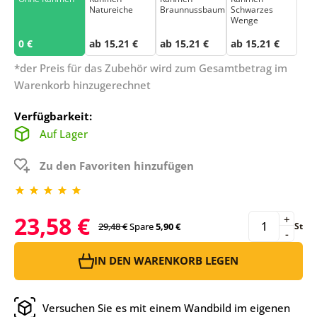
Natureiche
Braunnussbaum
Schwarzes
Wenge
0 €
ab 15,21 €
ab 15,21 €
ab 15,21 €
*der Preis für das Zubehör wird zum Gesamtbetrag im
Warenkorb hinzugerechnet
Verfügbarkeit:
Auf Lager
Zu den Favoriten hinzufügen
23,58 €
+
29,48 €
Spare
5,90 €
St
-
IN DEN WARENKORB LEGEN
Versuchen Sie es mit einem Wandbild im eigenen