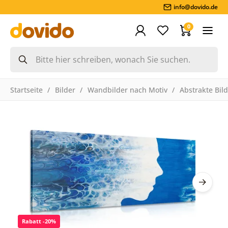
info@dovido.de
0
Startseite
Bilder
Wandbilder nach Motiv
Abstrakte Bil
Rabatt -20%