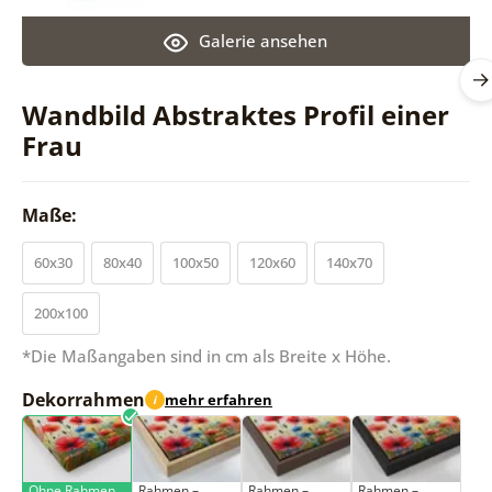
Galerie ansehen
Wandbild Abstraktes Profil einer
Frau
Maße:
60x30
80x40
100x50
120x60
140x70
200x100
*Die Maßangaben sind in cm als Breite x Höhe.
Dekorrahmen
mehr erfahren
i
Ohne Rahmen
Rahmen –
Rahmen –
Rahmen –