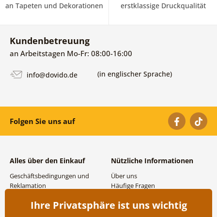
an Tapeten und Dekorationen
erstklassige Druckqualität
Kundenbetreuung
an Arbeitstagen Mo-Fr: 08:00-16:00
(in englischer Sprache)
info@dovido.de
Folgen Sie uns auf
Alles über den Einkauf
Nützliche Informationen
Geschäftsbedingungen und
Über uns
Reklamation
Häufige Fragen
Datenschutzbestimmungen
Kontakte
Ihre Privatsphäre ist uns wichtig
Versand- und
Großhandel und
Zahlungsmöglichkeiten
Zusammenarbeit