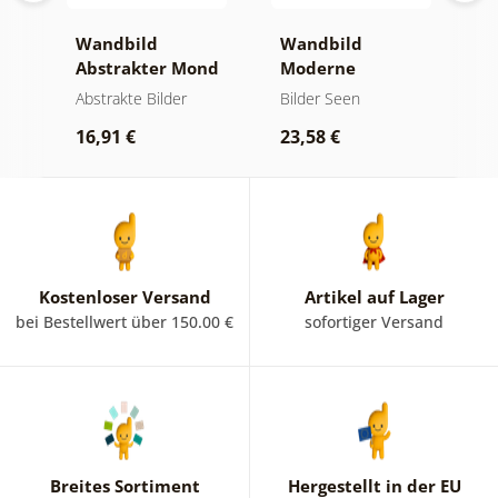
Wandbild
Wandbild
W
er
Abstrakter Mond
Moderne
A
am Wasser
Abstraktion mit
O
kte
Abstrakte Bilder
Bilder Seen
A
Natur
16,91 €
23,58 €
1
Kostenloser Versand
Artikel auf Lager
bei Bestellwert über 150.00 €
sofortiger Versand
Breites Sortiment
Hergestellt in der EU