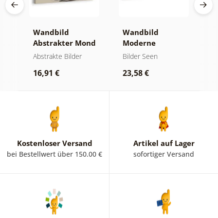
Wandbild
Wandbild
W
er
Abstrakter Mond
Moderne
A
am Wasser
Abstraktion mit
O
kte
Abstrakte Bilder
Bilder Seen
A
Natur
16,91 €
23,58 €
1
Kostenloser Versand
Artikel auf Lager
bei Bestellwert über 150.00 €
sofortiger Versand