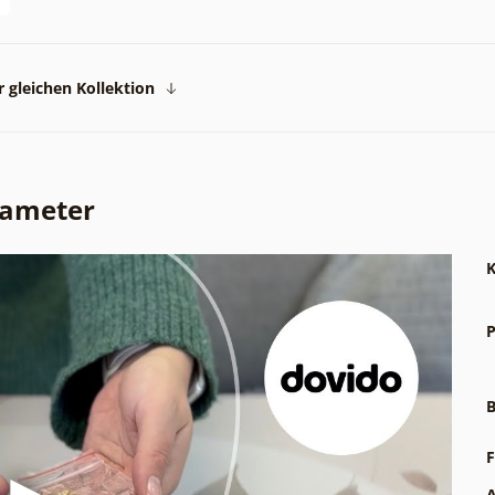
 gleichen Kollektion
rameter
K
P
B
F
A