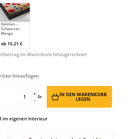
Rahmen –
Schwarzes
Wenge
ab 15,21 €
amtbetrag im Warenkorb hinzugerechnet
riten hinzufügen
+
IN DEN WARENKORB
St
LEGEN
-
 im eigenen Interieur