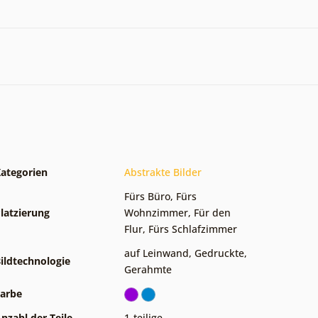
ategorien
Abstrakte Bilder
Fürs Büro
,
Fürs
latzierung
Wohnzimmer
,
Für den
Flur
,
Fürs Schlafzimmer
auf Leinwand
,
Gedruckte
,
ildtechnologie
Gerahmte
arbe
nzahl der Teile
1-teilige