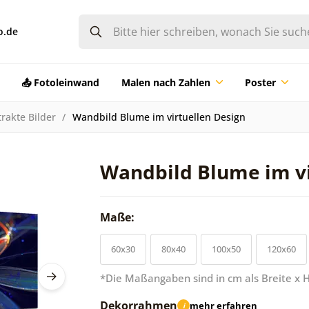
o.de
📤 Fotoleinwand
Malen nach Zahlen
Poster
rakte Bilder
Wandbild Blume im virtuellen Design
Wandbild Blume im vi
Maße:
60x30
80x40
100x50
120x60
*Die Maßangaben sind in cm als Breite x 
Dekorrahmen
mehr erfahren
i