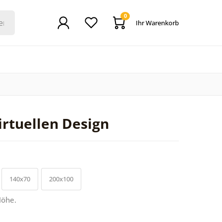
0
Ihr Warenkorb
rtuellen Design
140x70
200x100
Höhe.