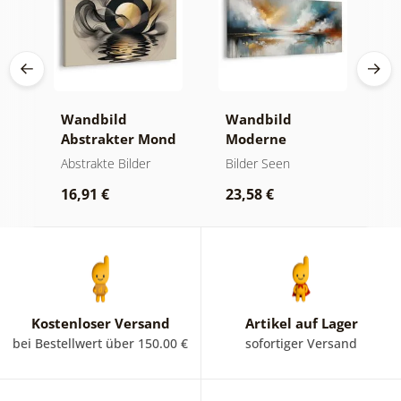
Wandbild
Wandbild
W
er
Abstrakter Mond
Moderne
A
am Wasser
Abstraktion mit
O
kte
Abstrakte Bilder
Bilder Seen
A
Natur
16,91 €
23,58 €
1
Kostenloser Versand
Artikel auf Lager
bei Bestellwert über 150.00 €
sofortiger Versand