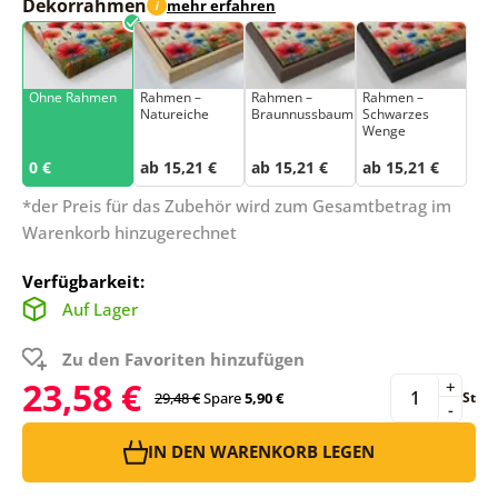
Dekorrahmen
mehr erfahren
i
Ohne Rahmen
Rahmen –
Rahmen –
Rahmen –
Natureiche
Braunnussbaum
Schwarzes
Wenge
0 €
ab 15,21 €
ab 15,21 €
ab 15,21 €
*der Preis für das Zubehör wird zum Gesamtbetrag im
Warenkorb hinzugerechnet
Verfügbarkeit:
Auf Lager
Zu den Favoriten hinzufügen
23,58 €
+
29,48 €
Spare
5,90 €
St
-
IN DEN WARENKORB LEGEN