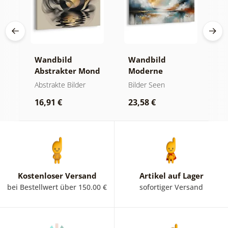
Wandbild
Wandbild
W
er
Abstrakter Mond
Moderne
A
am Wasser
Abstraktion mit
O
kte
Abstrakte Bilder
Bilder Seen
A
Natur
16,91 €
23,58 €
1
Kostenloser Versand
Artikel auf Lager
bei Bestellwert über 150.00 €
sofortiger Versand