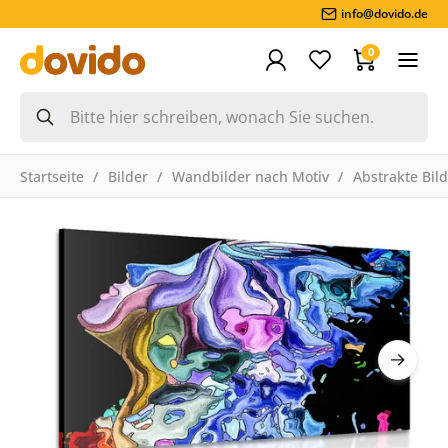
info@dovido.de
0
Startseite
Bilder
Wandbilder nach Motiv
Abstrakte Bil