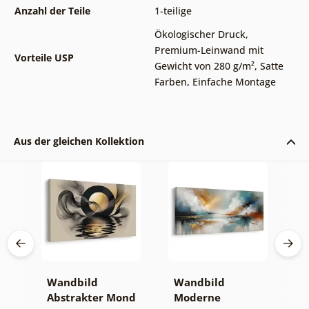
Anzahl der Teile
1-teilige
Ökologischer Druck
,
Premium-Leinwand mit
Vorteile USP
Gewicht von 280 g/m²
,
Satte
Farben
,
Einfache Montage
Aus der gleichen Kollektion
Wandbild
Wandbild
W
er
Abstrakter Mond
Moderne
A