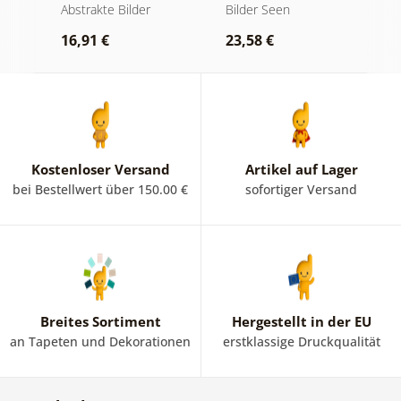
am Wasser
Abstraktion mit
O
kte
Abstrakte Bilder
Bilder Seen
A
Natur
16,91 €
23,58 €
1
Kostenloser Versand
Artikel auf Lager
bei Bestellwert über 150.00 €
sofortiger Versand
Breites Sortiment
Hergestellt in der EU
an Tapeten und Dekorationen
erstklassige Druckqualität