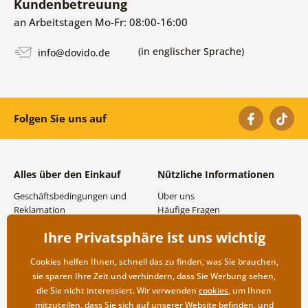
Kundenbetreuung
an Arbeitstagen Mo-Fr: 08:00-16:00
(in englischer Sprache)
info@dovido.de
Folgen Sie uns auf
Alles über den Einkauf
Nützliche Informationen
Geschäftsbedingungen und
Über uns
Reklamation
Häufige Fragen
Datenschutzbestimmungen
Kontakte
Ihre Privatsphäre ist uns wichtig
Versand- und
Großhandel und
Zahlungsmöglichkeiten
Zusammenarbeit
Cookies helfen Ihnen, schnell das zu finden, was Sie brauchen,
Rücksendung der Ware
sie sparen Ihre Zeit und verhindern, dass Sie Werbung sehen,
die Sie nicht interessiert. Wir verwenden
cookies
, um Ihnen
mitzuteilen, dass Sie sich auf unserer Website befinden, und