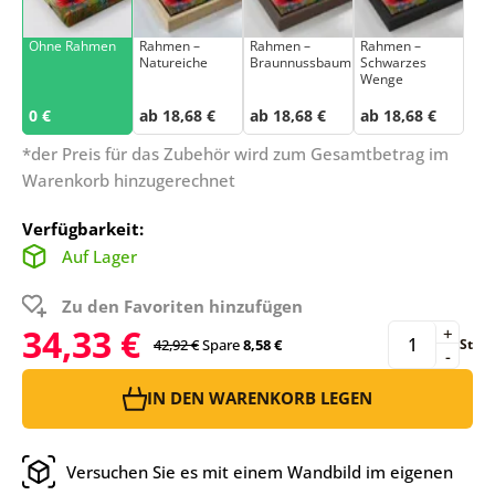
Ohne Rahmen
Rahmen –
Rahmen –
Rahmen –
Natureiche
Braunnussbaum
Schwarzes
Wenge
0 €
ab 18,68 €
ab 18,68 €
ab 18,68 €
*der Preis für das Zubehör wird zum Gesamtbetrag im
Warenkorb hinzugerechnet
Verfügbarkeit:
Auf Lager
Zu den Favoriten hinzufügen
34,33 €
+
42,92 €
Spare
8,58 €
St
-
IN DEN WARENKORB LEGEN
Versuchen Sie es mit einem Wandbild im eigenen