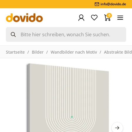
info@dovido.de
0
Startseite
Bilder
Wandbilder nach Motiv
Abstrakte Bil