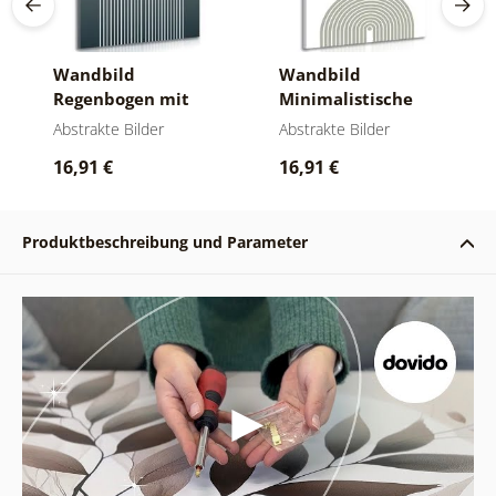
Wandbild
Wandbild
Regenbogen mit
Minimalistische
sommerlichem
Regenbögen Mid-
Abstrakte Bilder
Abstrakte Bilder
Hintergrund Mid-
Century
16,91 €
16,91 €
Century
Produktbeschreibung und Parameter