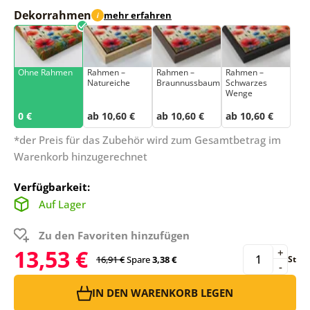
Dekorrahmen
mehr erfahren
i
Ohne Rahmen
Rahmen –
Rahmen –
Rahmen –
Natureiche
Braunnussbaum
Schwarzes
Wenge
0 €
ab 10,60 €
ab 10,60 €
ab 10,60 €
*der Preis für das Zubehör wird zum Gesamtbetrag im
Warenkorb hinzugerechnet
Verfügbarkeit:
Auf Lager
Zu den Favoriten hinzufügen
13,53 €
+
16,91 €
Spare
3,38 €
St
-
IN DEN WARENKORB LEGEN