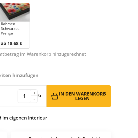
Rahmen –
Schwarzes
Wenge
ab 18,68 €
amtbetrag im Warenkorb hinzugerechnet
riten hinzufügen
+
IN DEN WARENKORB
St
LEGEN
-
 im eigenen Interieur