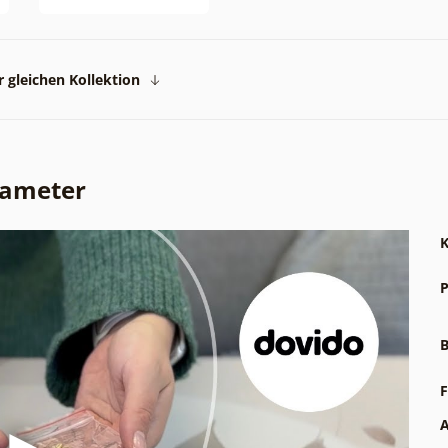
 gleichen Kollektion
rameter
K
P
B
F
A