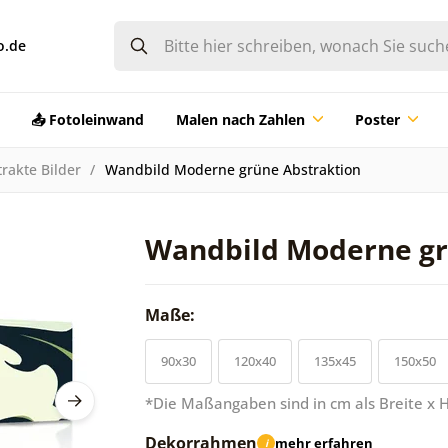
o.de
📤 Fotoleinwand
Malen nach Zahlen
Poster
rakte Bilder
Wandbild Moderne grüne Abstraktion
Wandbild Moderne gr
Maße:
90x30
120x40
135x45
150x50
*Die Maßangaben sind in cm als Breite x 
Dekorrahmen
mehr erfahren
i