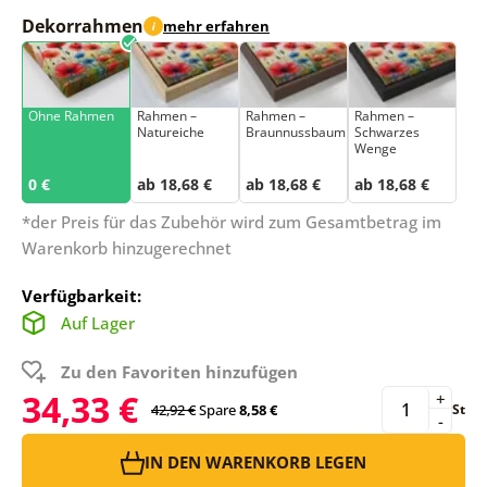
Dekorrahmen
mehr erfahren
i
Ohne Rahmen
Rahmen –
Rahmen –
Rahmen –
Natureiche
Braunnussbaum
Schwarzes
Wenge
0 €
ab 18,68 €
ab 18,68 €
ab 18,68 €
*der Preis für das Zubehör wird zum Gesamtbetrag im
Warenkorb hinzugerechnet
Verfügbarkeit:
Auf Lager
Zu den Favoriten hinzufügen
34,33 €
+
42,92 €
Spare
8,58 €
St
-
IN DEN WARENKORB LEGEN