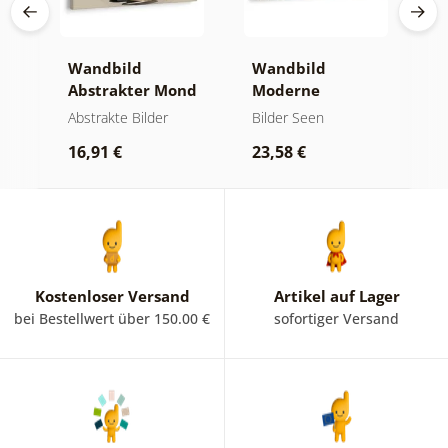
ken
Wandbild
Wandbild
W
Abstrakter Mond
Moderne
A
am Wasser
Abstraktion mit
B
und
Abstrakte Bilder
Bilder Seen
A
Natur
16,91 €
23,58 €
1
Kostenloser Versand
Artikel auf Lager
bei Bestellwert über 150.00 €
sofortiger Versand