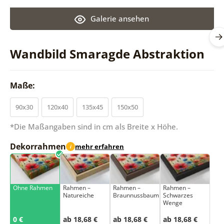
Galerie ansehen
Wandbild Smaragde Abstraktion
Maße:
90x30
120x40
135x45
150x50
*Die Maßangaben sind in cm als Breite x Höhe.
Dekorrahmen
mehr erfahren
i
Ohne Rahmen
Rahmen –
Rahmen –
Rahmen –
Natureiche
Braunnussbaum
Schwarzes
Wenge
0 €
ab 18,68 €
ab 18,68 €
ab 18,68 €