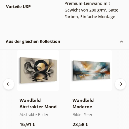
Premium-Leinwand mit
Vorteile USP
Gewicht von 280 g/m²
,
Satte
Farben
,
Einfache Montage
Aus der gleichen Kollektion
ken
Wandbild
Wandbild
W
Abstrakter Mond
Moderne
A
am Wasser
Abstraktion mit
B
und
Abstrakte Bilder
Bilder Seen
A
Natur
16,91 €
23,58 €
1