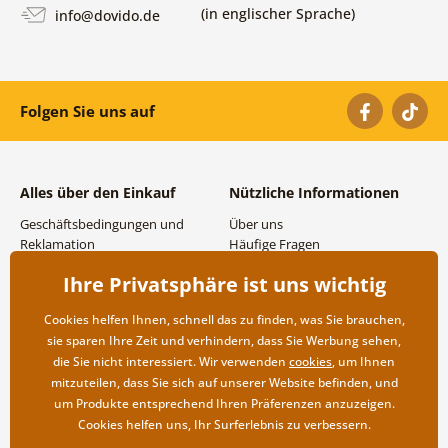
(in englischer Sprache)
info@dovido.de
Folgen Sie uns auf
Alles über den Einkauf
Nützliche Informationen
Geschäftsbedingungen und
Über uns
Reklamation
Häufige Fragen
Datenschutzbestimmungen
Kontakte
Ihre Privatsphäre ist uns wichtig
Versand- und
Großhandel und
Zahlungsmöglichkeiten
Zusammenarbeit
Cookies helfen Ihnen, schnell das zu finden, was Sie brauchen,
Rücksendung der Ware
sie sparen Ihre Zeit und verhindern, dass Sie Werbung sehen,
die Sie nicht interessiert. Wir verwenden
cookies
, um Ihnen
mitzuteilen, dass Sie sich auf unserer Website befinden, und
um Produkte entsprechend Ihren Präferenzen anzuzeigen.
Cookies helfen uns, Ihr Surferlebnis zu verbessern.