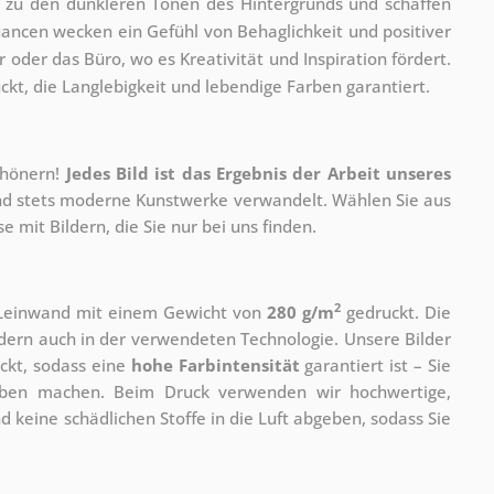
 zu den dunkleren Tönen des Hintergrunds und schaffen
cen wecken ein Gefühl von Behaglichkeit und positiver
 oder das Büro, wo es Kreativität und Inspiration fördert.
kt, die Langlebigkeit und lebendige Farben garantiert.
chönern!
Jedes Bild ist das Ergebnis der Arbeit unseres
 und stets moderne Kunstwerke verwandelt. Wählen Sie aus
 mit Bildern, die Sie nur bei uns finden.
2
r Leinwand mit einem Gewicht von
280 g/m
gedruckt. Die
ondern auch in der verwendeten Technologie. Unsere Bilder
ckt, sodass eine
hohe Farbintensität
garantiert ist – Sie
rben machen. Beim Druck verwenden wir hochwertige,
nd keine schädlichen Stoffe in die Luft abgeben, sodass Sie