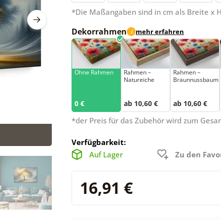
*Die Maßangaben sind in cm als Breite x 
Dekorrahmen
mehr erfahren
i
Ohne Rahmen
Rahmen –
Rahmen –
Natureiche
Braunnussbaum
0 €
ab 10,60 €
ab 10,60 €
*der Preis für das Zubehör wird zum Ges
Verfügbarkeit:
Auf Lager
Zu den Favo
16,91 €