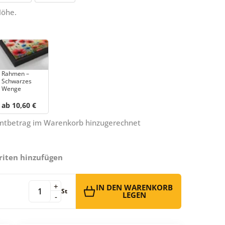
Höhe.
Rahmen –
Schwarzes
Wenge
ab 10,60 €
amtbetrag im Warenkorb hinzugerechnet
riten hinzufügen
+
IN DEN WARENKORB
St
LEGEN
-